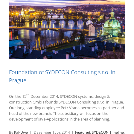
Foundation of SYDECON Consulting s.r.o. in
Prague
th
On the 15
December 2014, SYDECON systems, design &
construction GmbH founds SYDECON Consulting s.r.o. in Prague.
Our long-standing employee Petr Vrana becomes co-partner and
head of the new branch. The subsidiary will focus on the
development of Java-Applications in the area of planning.
By
Kai-Uwe
|
Dezember 15th, 2014
|
Featured
,
SYDECON Timeline
,