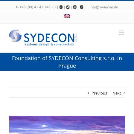
+49 (89) 41 41 749 - 0 |
|
|
|
|
info@sydecon.de
Foundation of SYDECON Consulting s.r.o. in
Prague
Previous
Next
View
Larger
Image