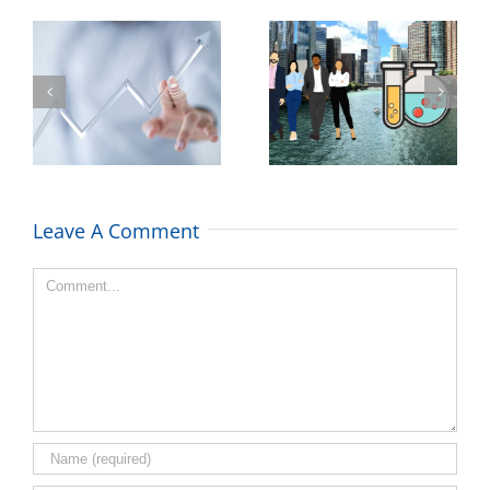
SOX-Richtlinien
Table of Authority –
einarbeiten –
SYDECON
SYDECON
Leave A Comment
Comment